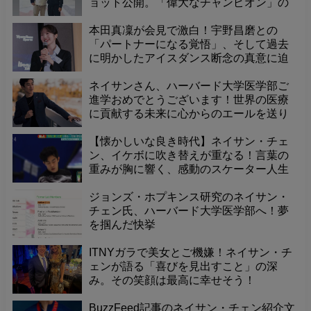
ョット公開。「偉大なチャンピオン」の
賛辞に「巨人の肩の上に立つ」と応える
謙虚な感謝の言葉---
本田真凜が会見で激白！宇野昌磨との
「パートナーになる覚悟」、そして過去
に明かしたアイスダンス断念の真意に迫
る
ネイサンさん、ハーバード大学医学部ご
進学おめでとうございます！世界の医療
に貢献する未来に心からのエールを送り
ます
【懐かしいな良き時代】ネイサン・チェ
ン、イケボに吹き替えが重なる！言葉の
重みが胸に響く、感動のスケーター人生
ジョンズ・ホプキンス研究のネイサン・
チェン氏、ハーバード大学医学部へ！夢
を掴んだ快挙
ITNYガラで美女とご機嫌！ネイサン・チ
ェンが語る「喜びを見出すこと」の深
み。その笑顔は最高に幸せそう！
BuzzFeed記事のネイサン・チェン紹介文