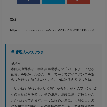
詳細
https://x.com/webSportiva/status/2063448438738665845
⛸️ 管理人のつぶやき
感想文
本田真凜選手が、宇野昌磨選手との「パートナーになる
覚悟」を明かした会見、そしてかつてアイスダンスを断
念した過去も語られたという、胸に迫る内容でしたね。
「いいね」が428件という数字からも、多くのファンが彼
女の言葉に耳を傾け、その決意と葛藤に深く共感したこ
とが伝わってきます。一度は諦めた道に、大切な人との
絆を胸に再び挑む。その覚悟の重さ、そして勇気ある告