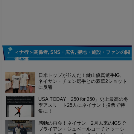
＜ナ行＞関係者
,
SNS・広告
,
聖地・施設・ファン
の関
連記事
日米トップが並んだ！鍵山優真選手IG、
ネイサン・チェン選手との豪華2ショット
に反響
USA TODAY「250 for 250」史上最高の冬
季アスリート25人にネイサン！投票で特
集に！
感動の再会！ネイサン、2月以来のIGSで
ブライアン・ジュベールコーチとツーシ