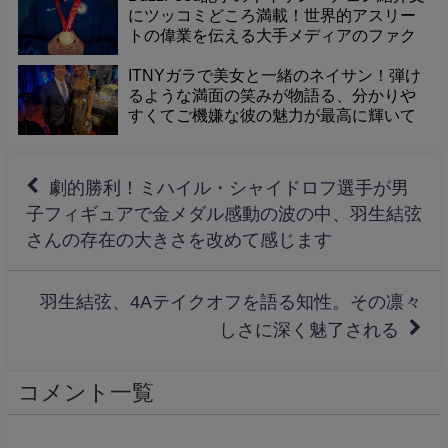
にツッコミどころ満載！世界的アスリー
トの偉業を伝える大手メディアのファク
トチェックに疑問
ITNYガラで美女と一緒のネイサン！弾け
るような満面の笑みが物語る、分かりや
すくてご機嫌な彼の魅力が最高に輝いて
いますね！
劇的勝利！ミハイル・シャイドロフ選手が男
子フィギュアで金メダル感動の波の中、羽生結弦
さんの存在の大きさを改めて感じます
羽生結弦、4Aテイクオフを語る知性。その凛々
しさに深く魅了される
コメント一覧