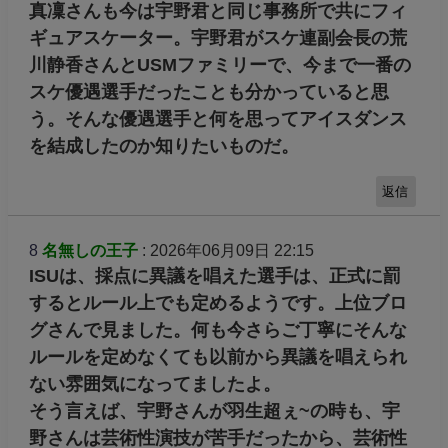
真凜さんも今は宇野君と同じ事務所で共にフィ
ギュアスケーター。宇野君がスケ連副会長の荒
川静香さんとUSMファミリーで、今まで一番の
スケ優遇選手だったことも分かっていると思
う。そんな優遇選手と何を思ってアイスダンス
を結成したのか知りたいものだ。
返信
8
名無しの王子
: 2026年06月09日 22:15
ISUは、採点に異議を唱えた選手は、正式に罰
するとルール上でも定めるようです。上位ブロ
グさんで見ました。何も今さらご丁寧にそんな
ルールを定めなくても以前から異議を唱えられ
ない雰囲気になってましたよ。
そう言えば、宇野さんが羽生超ぇ~の時も、宇
野さんは芸術性演技が苦手だったから、芸術性