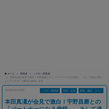
ホーム
関係者
＜ナ行＞関係者
本田真凜が会見で激白！宇野昌磨との「パートナーになる覚悟」、そして過去に明か
したアイスダンス断念の真意に迫る
2026年06月09日
＜ナ行＞関係者
SNS・広告
聖地・施設・ファン
本田真凜が会見で激白！宇野昌磨との
「パートナーになる覚悟」、そして過