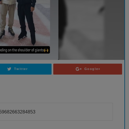
Twitter
Google+
5159682663284853