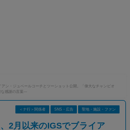
ライアン・ジュベールコーチとツーショット公開。「偉大なチャンピオ
感謝の言葉---
＜ナ行＞関係者
SNS・広告
聖地・施設・ファン
、2月以来のIGSでブライア