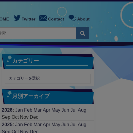
OME
Twitter
Contact
About
カテゴリー
月別アーカイブ
2026
:
Jan
Feb
Mar
Apr
May
Jun
Jul
Aug
Sep
Oct
Nov
Dec
2025
:
Jan
Feb
Mar
Apr
May
Jun
Jul
Aug
Sep
Oct
Nov
Dec