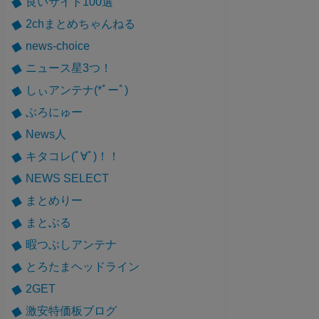
良いサイト100選
2chまとめちゃんねる
news-choice
ニュース星3つ！
しぃアンテナ(*ﾟーﾟ)
ぶろにゅー
News人
キタコレ(ﾟ∀ﾟ)！！
NEWS SELECT
まとめりー
まとぶる
暇つぶしアンテナ
とろたまヘッドライン
2GET
激安特価板ブログ