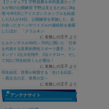
【フィギュア】宇野昌磨＆本田真凜カップ
ルが初の公開練習 宇野は支えるために3kg
増 今年5月にアイスダンスカップルを結成
した2人が14日、公開練習を実施した。息
の合ったターンやツイズルの連続技を披露
したほか、「クリムキン
に
名無しの王子
より
ヒルナンデスが40代～70代に聞いた「日本
を代表する世界的男性スポーツ選手」ラン
キング！1位大谷翔平、2位イチロー、そし
て3位に羽生結弦くんが選出！
に
名無しの王子
より
羽生結弦：世界が称賛する「生ける伝説」
～異次元の王、世界の宝～
に
名無しの王子
より
アンテナサイト