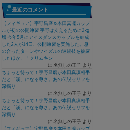
最近のコメント
【フィギュア】宇野昌磨＆本田真凜カップ
ルが初の公開練習 宇野は支えるために3kg
増 今年5月にアイスダンスカップルを結成
した2人が14日、公開練習を実施した。息
の合ったターンやツイズルの連続技を披露
したほか、「クリムキン
に
名無しの王子
より
ちょっと待って！宇野昌磨が本田真凜相手
だと「漢」になる尊さ。あの伝説セリフを
深掘り！
に
名無しの王子
より
ちょっと待って！宇野昌磨が本田真凜相手
だと「漢」になる尊さ。あの伝説セリフを
深掘り！
に
名無しの王子
より
【フィギュア】宇野昌磨＆本田真凜カップ