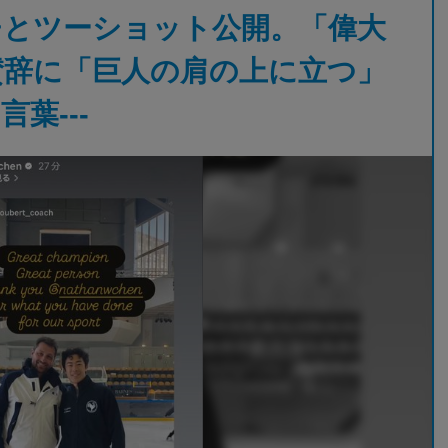
チとツーショット公開。「偉大
賛辞に「巨人の肩の上に立つ」
葉---