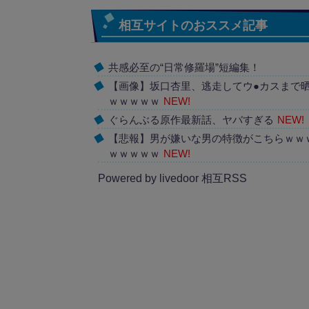
相互サイトのおススメ記事
共感必至の“日常修羅場”短編集！
【画像】坂口杏里、逃走してウ●カスまで
ｗｗｗｗｗ
NEW!
ぐらんぶる原作最新話、ヤバすぎる
NEW!
【悲報】男が嫌いな男の特徴がこちらｗｗ
ｗｗｗｗｗ
NEW!
Powered by livedoor 相互RSS