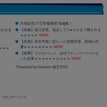
共感必至の“日常修羅場”短編集！
晒される
【画像】坂口杏里、逃走してウ●カスまで晒される
ｗｗｗｗｗ
NEW!
【悲報】高市早苗に逆らった財務官僚、異例の左
遷ｗｗｗｗｗｗｗｗ
NEW!
ｗｗｗ
【衝撃】ワイのパッパ、会社でナンバーツーにな
った結果ｗｗｗｗｗｗｗｗｗｗ
NEW!
Powered by livedoor 相互RSS
スポンサーリンク