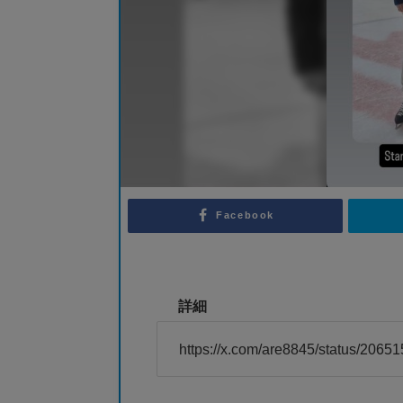
Facebook
詳細
https://x.com/are8845/status/206