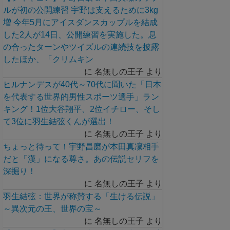
ルが初の公開練習 宇野は支えるために3kg
増 今年5月にアイスダンスカップルを結成
した2人が14日、公開練習を実施した。息
の合ったターンやツイズルの連続技を披露
したほか、「クリムキン
に
名無しの王子
より
ヒルナンデスが40代～70代に聞いた「日本
を代表する世界的男性スポーツ選手」ラン
キング！1位大谷翔平、2位イチロー、そし
て3位に羽生結弦くんが選出！
に
名無しの王子
より
ちょっと待って！宇野昌磨が本田真凜相手
だと「漢」になる尊さ。あの伝説セリフを
深掘り！
に
名無しの王子
より
羽生結弦：世界が称賛する「生ける伝説」
～異次元の王、世界の宝～
に
名無しの王子
より