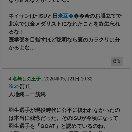
なら皆んな分かっている。
ネイサンは~ISUと日
米互�
��会のお膳立てで
北京では金メダリストになれたことを終生忘れ
るな！
医学部を目指すほど聡明なら裏のカラクリは分
かるよな…
返信
4
名無しの王子
: 2026年05月21日 10:32
※3
~訂正
人地縄→一筋縄
羽生選手が現役時代に公平に扱われなかったの
は本当に残念だった。そのISUが今頃になって
羽生選手を「GOAT」と認めているのね。