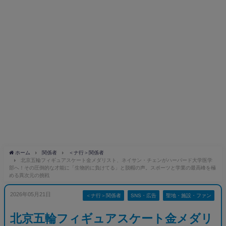
ホーム
関係者
＜ナ行＞関係者
北京五輪フィギュアスケート金メダリスト、ネイサン・チェンがハーバード大学医学
部へ！その圧倒的な才能に「生物的に負けてる」と脱帽の声。スポーツと学業の最高峰を極
める異次元の挑戦
2026年05月21日
＜ナ行＞関係者
SNS・広告
聖地・施設・ファン
北京五輪フィギュアスケート金メダリ