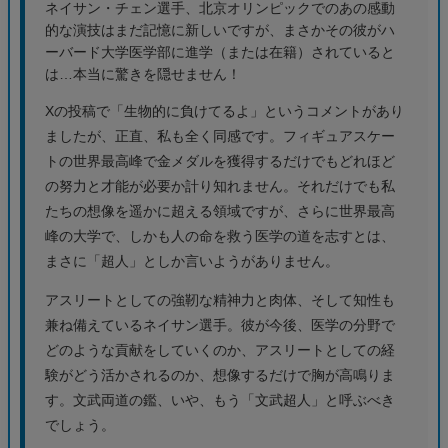
ネイサン・チェン選手、北京オリンピックでのあの感動
的な演技はまだ記憶に新しいですが、まさかその彼がハ
ーバード大学医学部に進学（または在籍）されていると
は…本当に驚きを隠せません！
Xの投稿で「生物的に負けてるよ」というコメントがあり
ましたが、正直、私も全く同感です。フィギュアスケー
トの世界最高峰で金メダルを獲得するだけでもどれほど
の努力と才能が必要か計り知れません。それだけでも私
たちの想像を遥かに超える領域ですが、さらに世界最高
峰の大学で、しかも人の命を救う医学の道を志すとは、
まさに「超人」としか言いようがありません。
アスリートとしての強靭な精神力と肉体、そして知性も
兼ね備えているネイサン選手。彼が今後、医学の分野で
どのような貢献をしていくのか、アスリートとしての経
験がどう活かされるのか、想像するだけで胸が高鳴りま
す。文武両道の鑑、いや、もう「文武超人」と呼ぶべき
でしょう。