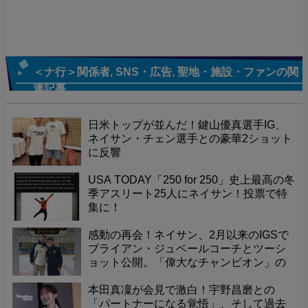
＜ナ行＞関係者
,
SNS・広告
,
聖地・施設・ファン
の関
連記事
日米トップが並んだ！鍵山優真選手IG、
ネイサン・チェン選手との豪華2ショット
に反響
USA TODAY「250 for 250」史上最高の冬
季アスリート25人にネイサン！投票で特
集に！
感動の再会！ネイサン、2月以来のIGSで
ブライアン・ジュベールコーチとツーシ
ョット公開。「偉大なチャンピオン」の
賛辞に「巨人の肩の上に立つ」と応える
謙虚な感謝の言葉---
本田真凜が会見で激白！宇野昌磨との
「パートナーになる覚悟」、そして過去