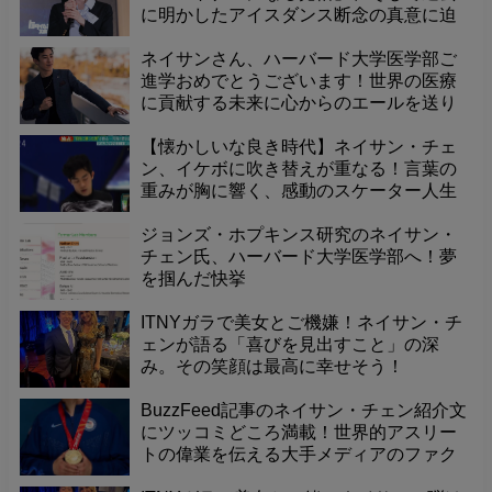
に明かしたアイスダンス断念の真意に迫
る
ネイサンさん、ハーバード大学医学部ご
進学おめでとうございます！世界の医療
に貢献する未来に心からのエールを送り
ます
【懐かしいな良き時代】ネイサン・チェ
ン、イケボに吹き替えが重なる！言葉の
重みが胸に響く、感動のスケーター人生
ジョンズ・ホプキンス研究のネイサン・
チェン氏、ハーバード大学医学部へ！夢
を掴んだ快挙
ITNYガラで美女とご機嫌！ネイサン・チ
ェンが語る「喜びを見出すこと」の深
み。その笑顔は最高に幸せそう！
BuzzFeed記事のネイサン・チェン紹介文
にツッコミどころ満載！世界的アスリー
トの偉業を伝える大手メディアのファク
トチェックに疑問