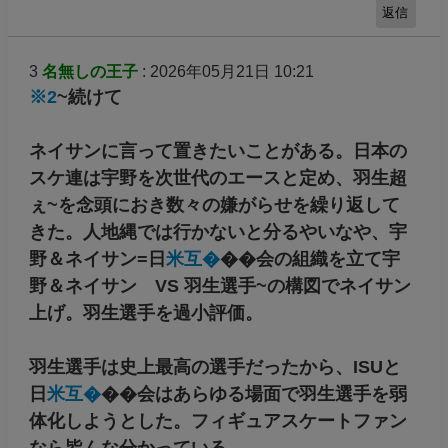
返信
3
名無しの王子
: 2026年05月21日 10:21
※2
~続けて
ネイサンに言って置きたいことがある。日本の
スケ連は宇野を次世代のエースと定め、羽生超
ぇ~を念頭におき数々の嫌がらせを繰り返して
きた。人地縄では行かないと分るやいなや、宇
野＆ネイサン=日
米互�
��会の組織を立て宇
野＆ネイサン VS 羽生選手~の構図でネイサン
上げ。羽生選手を過小評価。
羽生選手は史上最高の選手だったから、ISUと
日
米互�
��会はあらゆる場面で羽生選手を弱
体化しようとした。フィギュアスケートファン