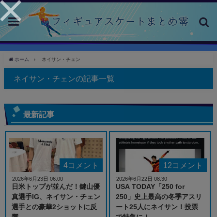
toggle
navigation
ホーム
ネイサン・チェン
ネイサン・チェンの記事一覧
最新記事
4コメント
12コメント
2026年6月23日 06:00
2026年6月22日 08:30
日米トップが並んだ！鍵山優
USA TODAY「250 for
真選手IG、ネイサン・チェン
250」史上最高の冬季アスリ
選手との豪華2ショットに反
ート25人にネイサン！投票
響
で特集に！