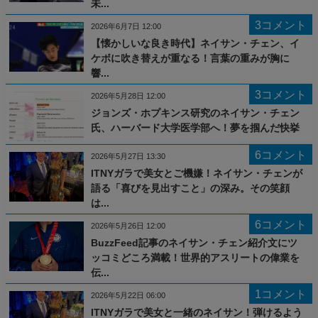
未...
3コメント
2026年6月7日 12:00
【懐かしいな良き時代】ネイサン・チェン、イ
ケボに吹き替えが重なる！言葉の重みが胸に
響...
3コメント
2026年5月28日 12:00
ジョンズ・ホプキンス研究のネイサン・チェン
氏、ハーバード大学医学部へ！夢を掴んだ快挙
6コメント
2026年5月27日 13:30
ITNYガラで美女とご機嫌！ネイサン・チェンが
語る「喜びを見出すこと」の深み。その笑顔
は...
6コメント
2026年5月26日 12:00
BuzzFeed記事のネイサン・チェン紹介文にツ
ッコミどころ満載！世界的アスリートの偉業を
伝...
1コメント
2026年5月22日 06:00
ITNYガラで美女と一緒のネイサン！弾けるよう