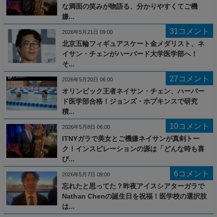
な満面の笑みが物語る、分かりやすくてご機
嫌...
31コメント
2026年5月21日 09:00
北京五輪フィギュアスケート金メダリスト、ネ
イサン・チェンがハーバード大学医学部へ！
そ...
27コメント
2026年5月20日 06:00
オリンピック王者ネイサン・チェン、ハーバー
ド医学部合格！ジョンズ・ホプキンスで研究
積...
10コメント
2026年5月8日 06:00
ITNYガラで美女とご機嫌ネイサンが真剣トー
ク！インスピレーションの源は「どんな時も喜
び...
6コメント
2026年5月7日 09:00
忘れたと思ってた？昨夜アイスシアターガラで
Nathan Chenの誕生日を祝福！医学校の選択肢
は...